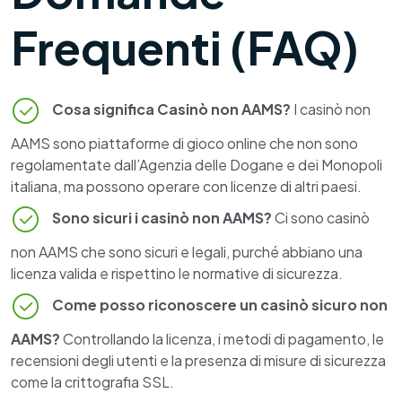
Frequenti (FAQ)
Cosa significa Casinò non AAMS?
I casinò non
AAMS sono piattaforme di gioco online che non sono
regolamentate dall’Agenzia delle Dogane e dei Monopoli
italiana, ma possono operare con licenze di altri paesi.
Sono sicuri i casinò non AAMS?
Ci sono casinò
non AAMS che sono sicuri e legali, purché abbiano una
licenza valida e rispettino le normative di sicurezza.
Come posso riconoscere un casinò sicuro non
AAMS?
Controllando la licenza, i metodi di pagamento, le
recensioni degli utenti e la presenza di misure di sicurezza
come la crittografia SSL.