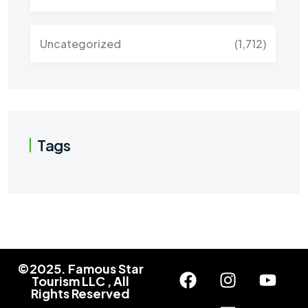
Uncategorized
(1,712)
Tags
©2025. Famous Star
Tourism LLC , All
Rights Reserved