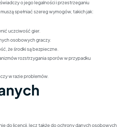
wiadczy o jego legalności i przestrzeganiu
uszą spełniać szereg wymogów, takich jak:
ić uczciwość gier.
anych osobowych graczy.
ć, że środki są bezpieczne.
nizmów rozstrzygania sporów w przypadku
czy w razie problemów.
danych
nie do licencji, lecz także do ochrony danych osobowych