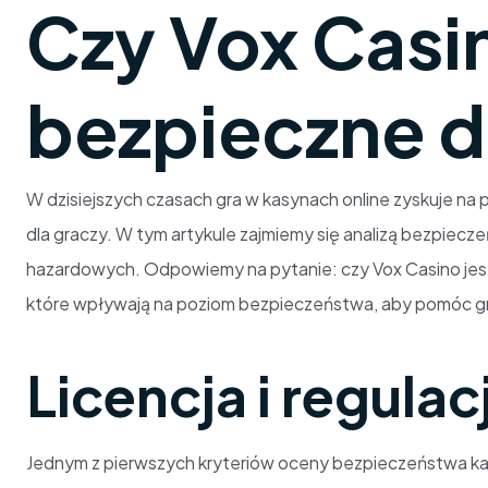
Czy Vox Casin
bezpieczne d
W dzisiejszych czasach gra w kasynach online zyskuje na 
dla graczy. W tym artykule zajmiemy się analizą bezpiec
hazardowych. Odpowiemy na pytanie: czy Vox Casino jest
które wpływają na poziom bezpieczeństwa, aby pomóc gr
Licencja i regulac
Jednym z pierwszych kryteriów oceny bezpieczeństwa każd