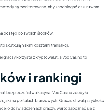
te metody są monitorowane, aby zapobiegać oszustwom.
na dostęp do swoich środków.
o skutkują niskimi kosztami transakcji.
j graczy korzysta z kryptowalut, a Vox Casino to
ków i rankingi
emat bezpieczeństwa kasyna. Vox Casino zdobyło
jak i na portalach branżowych. Gracze chwalą szybkość
ięcej o doświadczeniach graczy, warto zapoznać się z