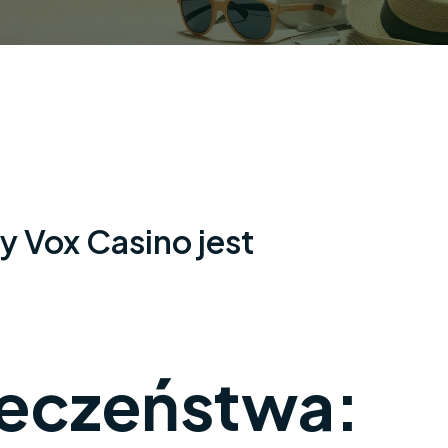
y Vox Casino jest
ieczeństwa: