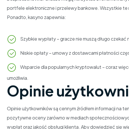
portfele elektroniczne i przelewy bankowe. Wszystkie 
Ponadto, kasyno zapewnia:
Szybkie wypłaty – gracze nie muszą długo czekać 
Niskie opłaty – umowy z dostawcami płatności częst
Wsparcie dla popularnych kryptowalut – coraz więce
umożliwia.
Opinie użytkowni
Opinie użytkowników są cennym źródłem informacji na t
pozytywne oceny zarówno w mediach społecznościowych, 
wypłat oraz jakość obsługi klienta. Aby dowiedzieć się w