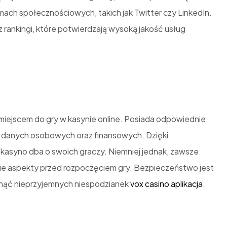
mach społecznościowych, takich jak Twitter czy LinkedIn.
z rankingi, które potwierdzają wysoką jakość usług
iejscem do gry w kasynie online. Posiada odpowiednie
y danych osobowych oraz finansowych. Dzięki
asyno dba o swoich graczy. Niemniej jednak, zawsze
ie aspekty przed rozpoczęciem gry. Bezpieczeństwo jest
knąć nieprzyjemnych niespodzianek
vox casino aplikacja
.