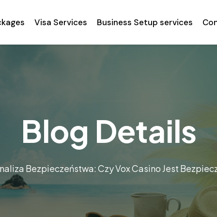
ckages
Visa Services
Business Setup services
Con
Blog Details
naliza Bezpieczeństwa: Czy Vox Casino Jest Bezpiec