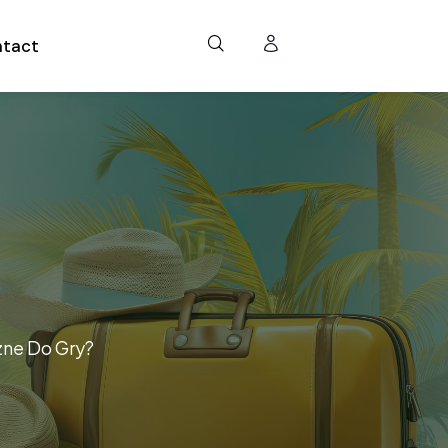
tact
zne Do Gry?