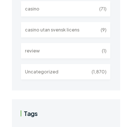
casino
(71)
casino utan svensk licens
(9)
review
(1)
Uncategorized
(1,870)
Tags