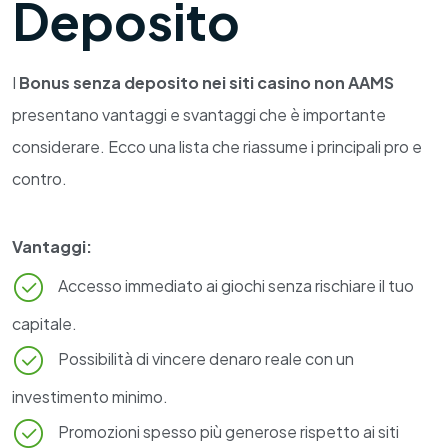
Deposito
I
Bonus senza deposito nei siti casino non AAMS
presentano vantaggi e svantaggi che è importante
considerare. Ecco una lista che riassume i principali pro e
contro.
Vantaggi:
Accesso immediato ai giochi senza rischiare il tuo
capitale.
Possibilità di vincere denaro reale con un
investimento minimo.
Promozioni spesso più generose rispetto ai siti