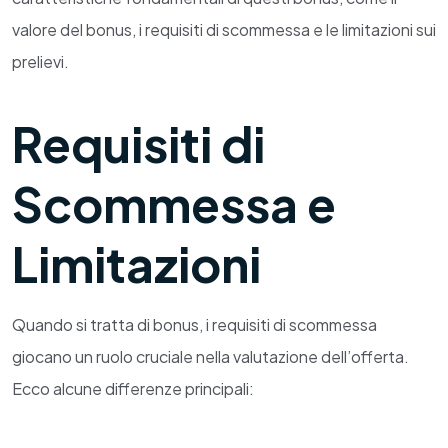
valore del bonus, i requisiti di scommessa e le limitazioni sui
prelievi.
Requisiti di
Scommessa e
Limitazioni
Quando si tratta di bonus, i requisiti di scommessa
giocano un ruolo cruciale nella valutazione dell’offerta.
Ecco alcune differenze principali: