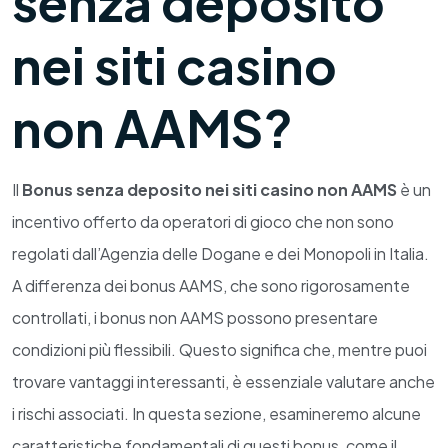
senza deposito
nei siti casino
non AAMS?
Il
Bonus senza deposito nei siti casino non AAMS
è un
incentivo offerto da operatori di gioco che non sono
regolati dall’Agenzia delle Dogane e dei Monopoli in Italia.
A differenza dei bonus AAMS, che sono rigorosamente
controllati, i bonus non AAMS possono presentare
condizioni più flessibili. Questo significa che, mentre puoi
trovare vantaggi interessanti, è essenziale valutare anche
i rischi associati. In questa sezione, esamineremo alcune
caratteristiche fondamentali di questi bonus, come il