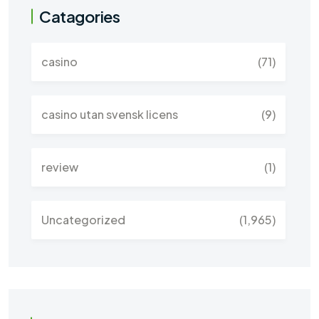
Catagories
casino
(71)
casino utan svensk licens
(9)
review
(1)
Uncategorized
(1,965)