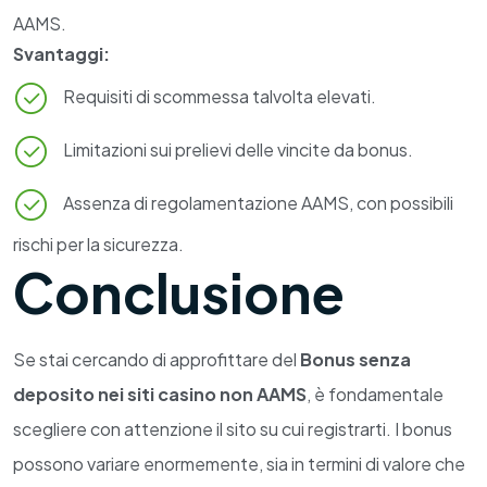
AAMS.
Svantaggi:
Requisiti di scommessa talvolta elevati.
Limitazioni sui prelievi delle vincite da bonus.
Assenza di regolamentazione AAMS, con possibili
rischi per la sicurezza.
Conclusione
Se stai cercando di approfittare del
Bonus senza
deposito nei siti casino non AAMS
, è fondamentale
scegliere con attenzione il sito su cui registrarti. I bonus
possono variare enormemente, sia in termini di valore che