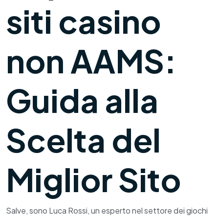
siti casino
non AAMS:
Guida alla
Scelta del
Miglior Sito
Salve, sono Luca Rossi, un esperto nel settore dei giochi