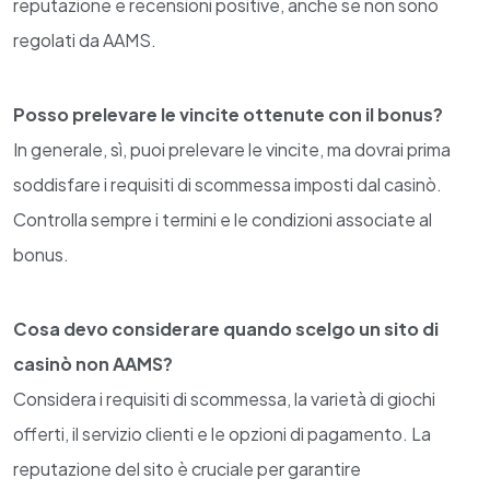
reputazione e recensioni positive, anche se non sono
regolati da AAMS.
Posso prelevare le vincite ottenute con il bonus?
In generale, sì, puoi prelevare le vincite, ma dovrai prima
soddisfare i requisiti di scommessa imposti dal casinò.
Controlla sempre i termini e le condizioni associate al
bonus.
Cosa devo considerare quando scelgo un sito di
casinò non AAMS?
Considera i requisiti di scommessa, la varietà di giochi
offerti, il servizio clienti e le opzioni di pagamento. La
reputazione del sito è cruciale per garantire