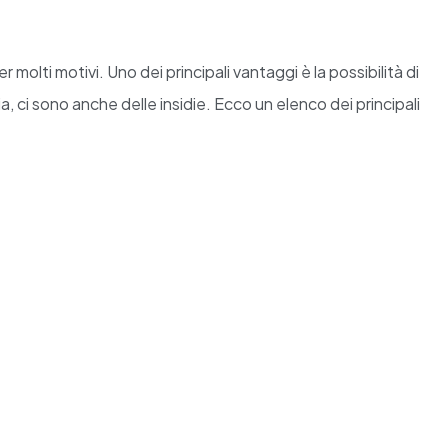
molti motivi. Uno dei principali vantaggi è la possibilità di
, ci sono anche delle insidie. Ecco un elenco dei principali