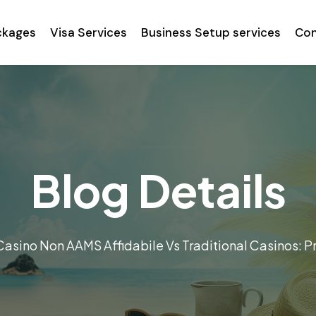
ckages
Visa Services
Business Setup services
Con
Blog Details
Casino Non AAMS Affidabile Vs Traditional Casinos: P