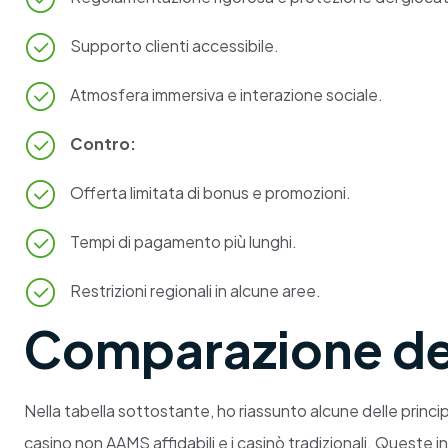
Supporto clienti accessibile.
Atmosfera immersiva e interazione sociale.
Contro:
Offerta limitata di bonus e promozioni.
Tempi di pagamento più lunghi.
Restrizioni regionali in alcune aree.
Comparazione del
Nella tabella sottostante, ho riassunto alcune delle princi
casino non AAMS affidabili e i casinò tradizionali. Queste 