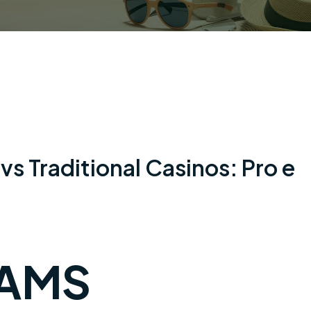
vs Traditional Casinos: Pro e
AAMS