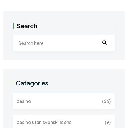
Search
Catagories
casino
(66)
casino utan svensk licens
(9)