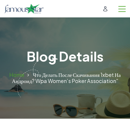
Blog Details
Home
Что Делать После Скачивания 1xbet На
Андроид? Wpa Women’s Poker Association”