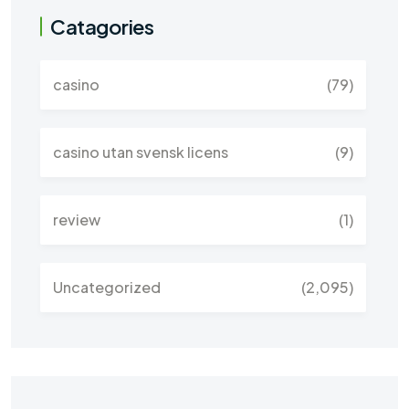
Catagories
casino
(79)
casino utan svensk licens
(9)
review
(1)
Uncategorized
(2,095)