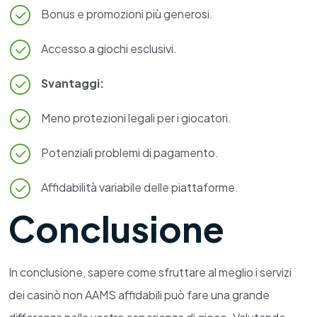
Bonus e promozioni più generosi.
Accesso a giochi esclusivi.
Svantaggi:
Meno protezioni legali per i giocatori.
Potenziali problemi di pagamento.
Affidabilità variabile delle piattaforme.
Conclusione
In conclusione, sapere come sfruttare al meglio i servizi
dei casinò non AAMS affidabili può fare una grande