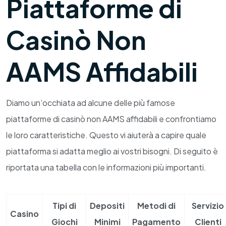
Piattaforme di
Casinò Non
AAMS Affidabili
Diamo un’occhiata ad alcune delle più famose
piattaforme di casinò non AAMS affidabili e confrontiamo
le loro caratteristiche. Questo vi aiuterà a capire quale
piattaforma si adatta meglio ai vostri bisogni. Di seguito è
riportata una tabella con le informazioni più importanti.
Tipi di
Depositi
Metodi di
Servizio
Casino
Giochi
Minimi
Pagamento
Clienti