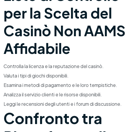
per la Scelta del
Casinò Non AAMS
Affidabile
Controlla la licenza e la reputazione del casinò.
Valuta i tipi di giochi disponibili.
Esamina i metodi di pagamento e le loro tempistiche.
Analizza il servizio clienti e le risorse disponibili.
Leggi le recensioni degli utenti e i forum di discussione.
Confronto tra