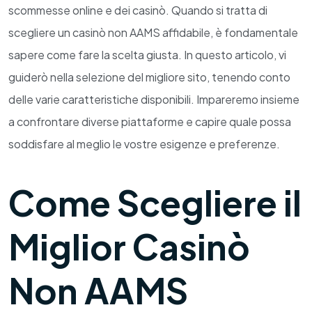
scommesse online e dei casinò. Quando si tratta di
scegliere un casinò non AAMS affidabile, è fondamentale
sapere come fare la scelta giusta. In questo articolo, vi
guiderò nella selezione del migliore sito, tenendo conto
delle varie caratteristiche disponibili. Impareremo insieme
a confrontare diverse piattaforme e capire quale possa
soddisfare al meglio le vostre esigenze e preferenze.
Come Scegliere il
Miglior Casinò
Non AAMS