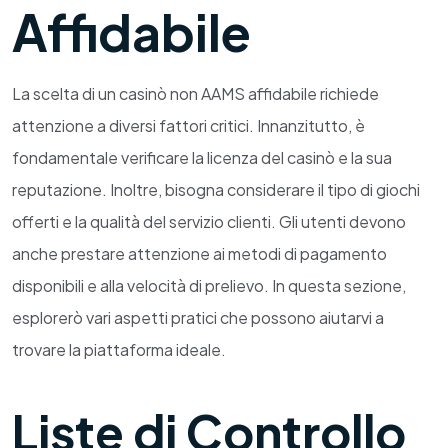
Affidabile
La scelta di un casinò non AAMS affidabile richiede
attenzione a diversi fattori critici. Innanzitutto, è
fondamentale verificare la licenza del casinò e la sua
reputazione. Inoltre, bisogna considerare il tipo di giochi
offerti e la qualità del servizio clienti. Gli utenti devono
anche prestare attenzione ai metodi di pagamento
disponibili e alla velocità di prelievo. In questa sezione,
esplorerò vari aspetti pratici che possono aiutarvi a
trovare la piattaforma ideale.
Liste di Controllo