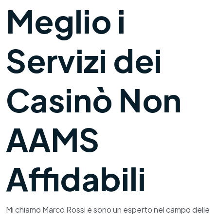
Meglio i
Servizi dei
Casinò Non
AAMS
Affidabili
Mi chiamo Marco Rossi e sono un esperto nel campo delle