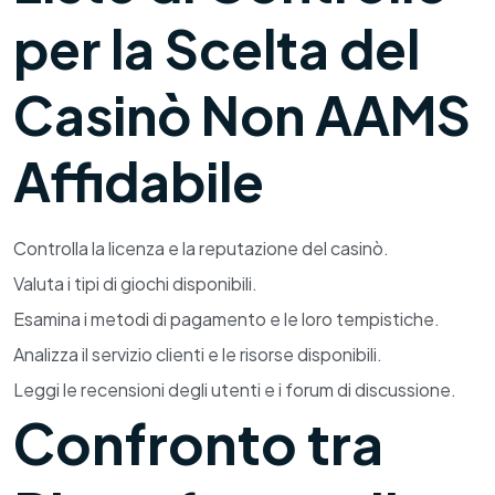
per la Scelta del
Casinò Non AAMS
Affidabile
Controlla la licenza e la reputazione del casinò.
Valuta i tipi di giochi disponibili.
Esamina i metodi di pagamento e le loro tempistiche.
Analizza il servizio clienti e le risorse disponibili.
Leggi le recensioni degli utenti e i forum di discussione.
Confronto tra