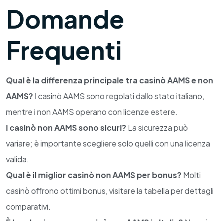
Domande
Frequenti
Qual è la differenza principale tra casinò AAMS e non
AAMS?
I casinò AAMS sono regolati dallo stato italiano,
mentre i non AAMS operano con licenze estere.
I casinò non AAMS sono sicuri?
La sicurezza può
variare; è importante scegliere solo quelli con una licenza
valida.
Qual è il miglior casinò non AAMS per bonus?
Molti
casinò offrono ottimi bonus, visitare la tabella per dettagli
comparativi.