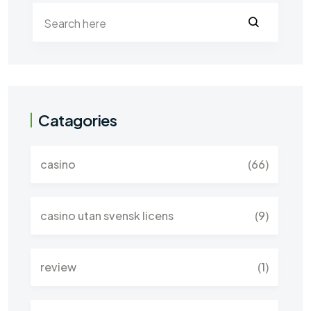
Catagories
casino
(66)
casino utan svensk licens
(9)
review
(1)