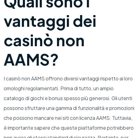
Quali sono i
vantaggi dei
casinò non
AAMS?
I casinò non AAMS offrono diversi vantaggi rispetto ai loro
omologhi regolamentati. Prima di tutto, un ampio
catalogo di giochi e bonus spesso più generosi. Gli utenti
possono sfruttare una gamma di funzionalità e promozioni
che possono mancare nei siti con licenza AAMS. Tuttavia,
è importante sapere che queste piattaforme potrebbero
non avere gli stessi standard di sicurezza. Pertanto, per