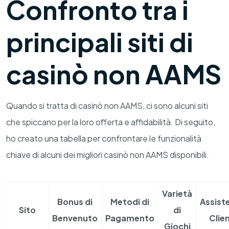
Confronto tra i
principali siti di
casinò non AAMS
Quando si tratta di casinò non AAMS, ci sono alcuni siti
che spiccano per la loro offerta e affidabilità. Di seguito,
ho creato una tabella per confrontare le funzionalità
chiave di alcuni dei migliori casinò non AAMS disponibili.
Varietà
Bonus di
Metodi di
Assist
Sito
di
Benvenuto
Pagamento
Clien
Giochi