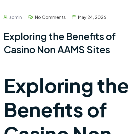
admin
No Comments
May 24, 2026
Exploring the Benefits of
Casino Non AAMS Sites
Exploring the
Benefits of
Casino Non