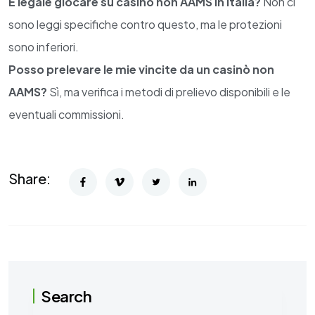
È legale giocare su casinò non AAMS in Italia?
Non ci
sono leggi specifiche contro questo, ma le protezioni
sono inferiori.
Posso prelevare le mie vincite da un casinò non
AAMS?
Sì, ma verifica i metodi di prelievo disponibili e le
eventuali commissioni.
Share:
Search