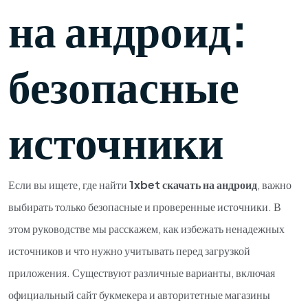
на андроид:
безопасные
источники
Если вы ищете, где найти
1xbet скачать на андроид
, важно
выбирать только безопасные и проверенные источники. В
этом руководстве мы расскажем, как избежать ненадежных
источников и что нужно учитывать перед загрузкой
приложения. Существуют различные варианты, включая
официальный сайт букмекера и авторитетные магазины