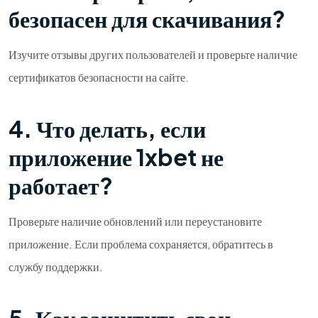
безопасен для скачивания?
Изучите отзывы других пользователей и проверьте наличие
сертификатов безопасности на сайте.
4. Что делать, если
приложение 1xbet не
работает?
Проверьте наличие обновлений или переустановите
приложение. Если проблема сохраняется, обратитесь в
службу поддержки.