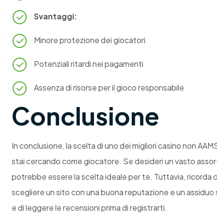
Svantaggi:
Minore protezione dei giocatori
Potenziali ritardi nei pagamenti
Assenza di risorse per il gioco responsabile
Conclusione
In conclusione, la scelta di uno dei migliori casino non A
stai cercando come giocatore. Se desideri un vasto assor
potrebbe essere la scelta ideale per te. Tuttavia, ricorda d
scegliere un sito con una buona reputazione e un assiduo s
e di leggere le recensioni prima di registrarti.