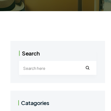
Search
Catagories