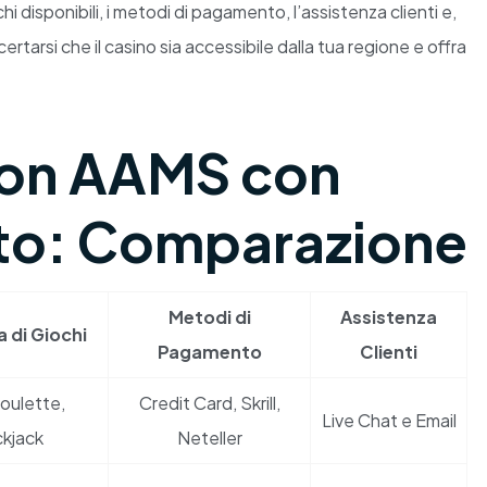
ochi disponibili, i metodi di pagamento, l’assistenza clienti e,
ertarsi che il casino sia accessibile dalla tua regione e offra
 non AAMS con
uto: Comparazione
Metodi di
Assistenza
a di Giochi
Pagamento
Clienti
Roulette,
Credit Card, Skrill,
Live Chat e Email
ckjack
Neteller