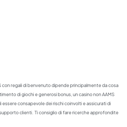
AMS con regali di benvenuto dipende principalmente da cosa
timento di giochi e generosi bonus, un casino non AAMS
i essere consapevole dei rischi coinvolti e assicurati di
upporto clienti. Ti consiglio di fare ricerche approfondite