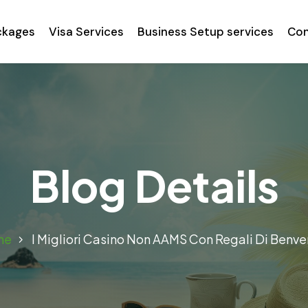
ckages
Visa Services
Business Setup services
Con
Blog Details
me
I Migliori Casino Non AAMS Con Regali Di Benv