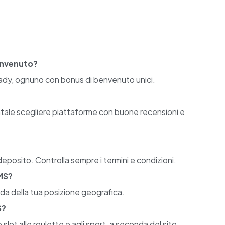
benvenuto?
Lady, ognuno con bonus di benvenuto unici.
tale scegliere piattaforme con buone recensioni e
deposito. Controlla sempre i termini e condizioni.
AMS?
nda della tua posizione geografica.
S?
lot alle roulette e agli sport, a seconda del sito.