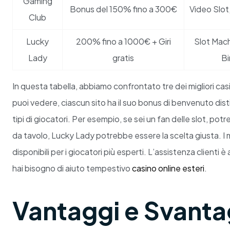
Gaming
Bonus del 150% fino a 300€
Video Slot
Club
Lucky
200% fino a 1000€ + Giri
Slot Mach
Lady
gratis
B
In questa tabella, abbiamo confrontato tre dei migliori ca
puoi vedere, ciascun sito ha il suo bonus di benvenuto disti
tipi di giocatori. Per esempio, se sei un fan delle slot, po
da tavolo, Lucky Lady potrebbe essere la scelta giusta. I
disponibili per i giocatori più esperti. L’assistenza client
hai bisogno di aiuto tempestivo
casino online esteri
.
Vantaggi e Svanta