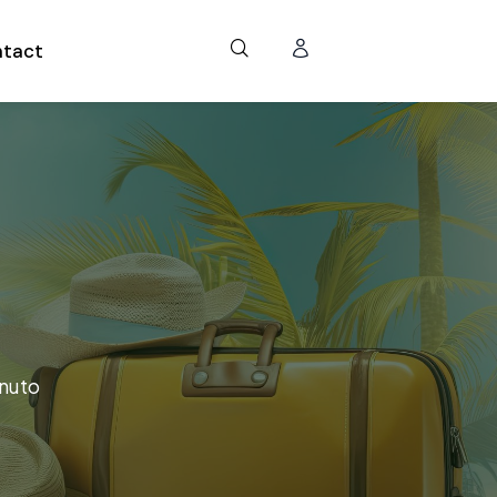
tact
enuto