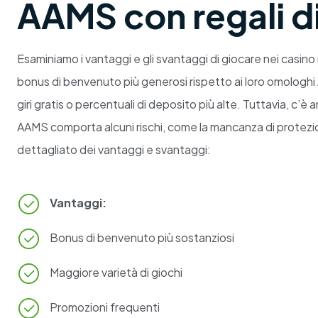
AAMS con regali d
Esaminiamo i vantaggi e gli svantaggi di giocare nei casino 
bonus di benvenuto più generosi rispetto ai loro omologh
giri gratis o percentuali di deposito più alte. Tuttavia, c’è
AAMS comporta alcuni rischi, come la mancanza di protezi
dettagliato dei vantaggi e svantaggi:
Vantaggi:
Bonus di benvenuto più sostanziosi
Maggiore varietà di giochi
Promozioni frequenti