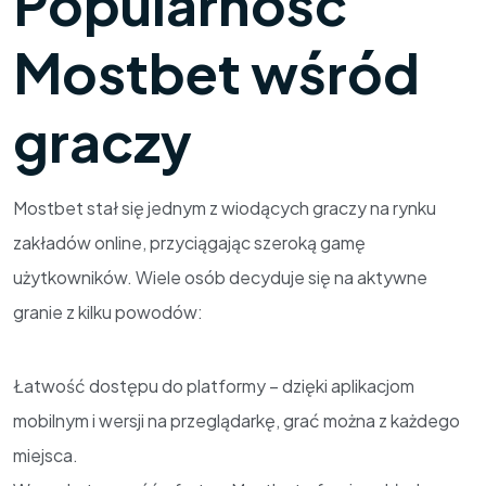
Popularność
Mostbet wśród
graczy
Mostbet stał się jednym z wiodących graczy na rynku
zakładów online, przyciągając szeroką gamę
użytkowników. Wiele osób decyduje się na aktywne
granie z kilku powodów:
Łatwość dostępu do platformy – dzięki aplikacjom
mobilnym i wersji na przeglądarkę, grać można z każdego
miejsca.