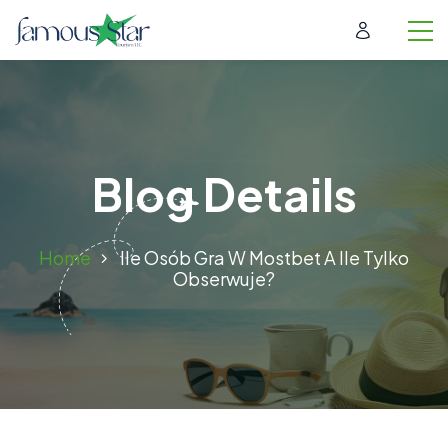
Blog Details
Home
Ile Osób Gra W Mostbet A Ile Tylko
Obserwuje?