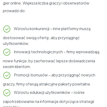
gier online. Większa liczba graczy i obserwatorów
prowadzi do:
Wzrostu konkurencji – inne platformy muszą
dostosować swoją ofertę, aby przyciągnąć
użytkowników.
Innowacji technologicznych – firmy wprowadzają
nowe funkcje, by zaoferować lepsze doświadczenia
swoim klientom.
Promocji i bonusów – aby przyciągnąć nowych
graczy, firmy oferują atrakcyjne pakiety powitalne.
Wzrostu edukacji użytkowników – rośnie
zapotrzebowanie na informacje dotyczące strategii