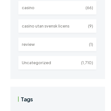
casino
(66)
casino utan svensk licens
(9)
review
(1)
Uncategorized
(1,710)
Tags