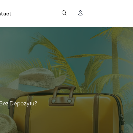
tact
Bez Depozytu?