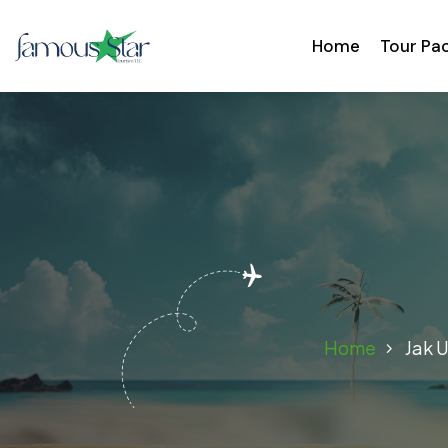
Home
Tour Pa
Home
Jak 