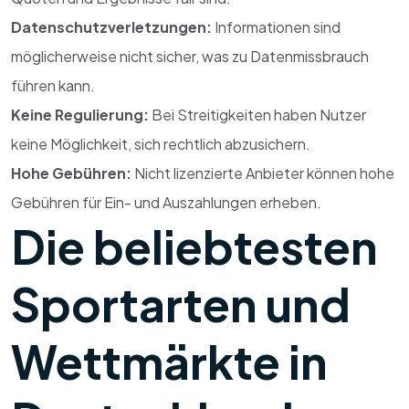
Datenschutzverletzungen:
Informationen sind
möglicherweise nicht sicher, was zu Datenmissbrauch
führen kann.
Keine Regulierung:
Bei Streitigkeiten haben Nutzer
keine Möglichkeit, sich rechtlich abzusichern.
Hohe Gebühren:
Nicht lizenzierte Anbieter können hohe
Gebühren für Ein- und Auszahlungen erheben.
Die beliebtesten
Sportarten und
Wettmärkte in