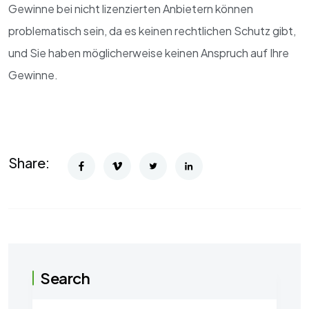
Gewinne bei nicht lizenzierten Anbietern können
problematisch sein, da es keinen rechtlichen Schutz gibt,
und Sie haben möglicherweise keinen Anspruch auf Ihre
Gewinne.
Share:
Search