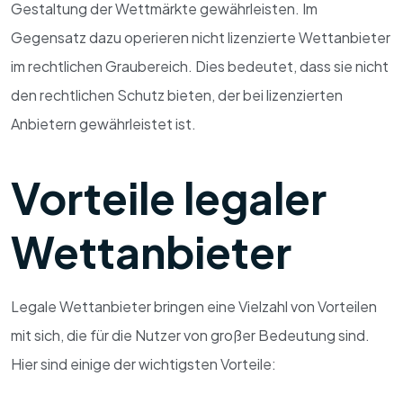
Gestaltung der Wettmärkte gewährleisten. Im
Gegensatz dazu operieren nicht lizenzierte Wettanbieter
im rechtlichen Graubereich. Dies bedeutet, dass sie nicht
den rechtlichen Schutz bieten, der bei lizenzierten
Anbietern gewährleistet ist.
Vorteile legaler
Wettanbieter
Legale Wettanbieter bringen eine Vielzahl von Vorteilen
mit sich, die für die Nutzer von großer Bedeutung sind.
Hier sind einige der wichtigsten Vorteile: