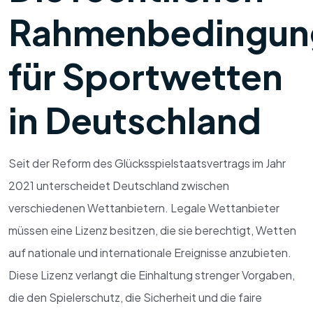
Rahmenbedingun
für Sportwetten
in Deutschland
Seit der Reform des Glücksspielstaatsvertrags im Jahr
2021 unterscheidet Deutschland zwischen
verschiedenen Wettanbietern. Legale Wettanbieter
müssen eine Lizenz besitzen, die sie berechtigt, Wetten
auf nationale und internationale Ereignisse anzubieten.
Diese Lizenz verlangt die Einhaltung strenger Vorgaben,
die den Spielerschutz, die Sicherheit und die faire