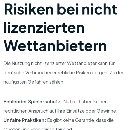
Risiken bei nicht
lizenzierten
Wettanbietern
Die Nutzung nicht lizenzierter Wettanbieter kann für
deutsche Verbraucher erhebliche Risiken bergen. Zu den
häufigsten Gefahren zählen:
Fehlender Spielerschutz:
Nutzer haben keinen
rechtlichen Anspruch auf ihre Einsätze oder Gewinne.
Unfaire Praktiken:
Es gibt keine Garantie, dass die
Quoten und Ergebnisse fair sind.