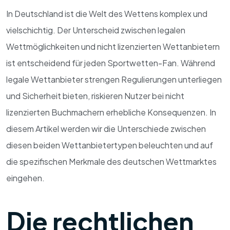
In Deutschland ist die Welt des Wettens komplex und
vielschichtig. Der Unterscheid zwischen legalen
Wettmöglichkeiten und nicht lizenzierten Wettanbietern
ist entscheidend für jeden Sportwetten-Fan. Während
legale Wettanbieter strengen Regulierungen unterliegen
und Sicherheit bieten, riskieren Nutzer bei nicht
lizenzierten Buchmachern erhebliche Konsequenzen. In
diesem Artikel werden wir die Unterschiede zwischen
diesen beiden Wettanbietertypen beleuchten und auf
die spezifischen Merkmale des deutschen Wettmarktes
eingehen.
Die rechtlichen