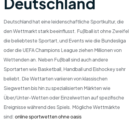
Deutschland
Deutschland hat eine leidenschaftliche Sportkultur, die
den Wettmarkt stark beeinflusst. Fußball ist ohne Zweifel
die beliebteste Sportart, und Events wie die Bundesliga
oder die UEFA Champions League ziehen Millionen von
Wettenden an. Neben Fußball sind auch andere
Sportarten wie Basketball, Handball und Eishockey sehr
beliebt. Die Wettarten variieren von klassischen
Siegwetten bis hin zu spezialisierten Märkten wie
Über/Unter-Wetten oder Einzelwetten auf spezifische
Ereignisse während des Spiels. Mögliche Wettmärkte
sind:
online sportwetten ohne oasis