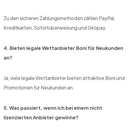
Zu den sicheren Zahlungsmethoden zählen PayPal,
Kreditkarten, Sofortüberweisung und Giropay.
4. Bieten legale Wettanbieter Boni für Neukunden
an?
Ja, viele legale Wettanbieter bieten attraktive Boni und
Promotionen für Neukunden an.
5. Was passiert, wenn ich bei einem nicht
lizenzierten Anbieter gewinne?