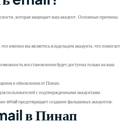
сности, которая защищает ваш аккаунт. Основные причины
что именно вы являетесь владельцем аккаунта, что помогает
 возможность восстановления будет доступна только на ваш
щения и обновления от Пинап.
для пользователей с подтвержденными аккаунтами.
ие email предотвращает создание фальшивых аккаунтов.
mail в Пинап