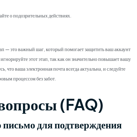
айте о подозрительных действиях.
п — это важный шаг, который помогает защитить ваш аккаунт
игнорируйте этот этап, так как он значительно повышает вашу
ь, что ваша электронная почта всегда актуальна, и следуйте
ровым процессом без забот.
 вопросы (FAQ)
ло письмо для подтверждения