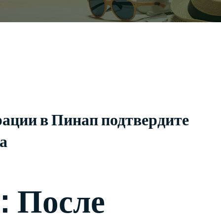
рации в Пинап подтвердите
а
: После