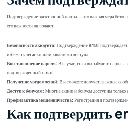
Подтверждение электронной почты — это важная мера безопа
его важности включают:
Безопасность аккаунта:
Подтверждение email подтверждает, 
избежать несанкционированного доступа.
Восстановление пароля:
В случае, если вы забудете пароль,
подтвержденный email.
Получение уведомлений:
Вы сможете получать важные сооб
Доступ к бонусам:
Многие акции и бонусы доступны только 
Профилактика мошенничества:
Регистрация и подтвержден
Как подтвердить e