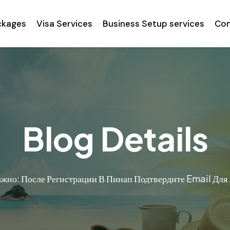
ckages
Visa Services
Business Setup services
Con
Blog Details
жно: После Регистрации В Пинап Подтвердите Email Для