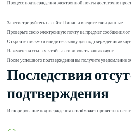
Процесс подтверждения электронной почты достаточно просто
Зарегистрируйтесь на сайте Пинап и введите свои данные.
Проверьте свою электронную почту на предмет сообщения от
Откройте письмо и найдите ссылку для подтверждения аккаун
Нажмите на ссылку, чтобы активировать ваш аккаунт.
После успешного подтверждения вы получите уведомление об
Последствия отсу
подтверждения
Игнорирование подтверждения email может привести к нега