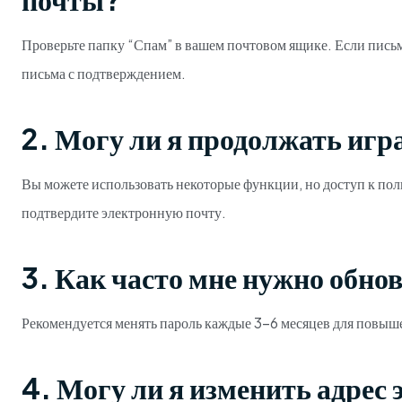
Проверьте папку “Спам” в вашем почтовом ящике. Если пись
письма с подтверждением.
2. Могу ли я продолжать игр
Вы можете использовать некоторые функции, но доступ к по
подтвердите электронную почту.
3. Как часто мне нужно обно
Рекомендуется менять пароль каждые 3-6 месяцев для повыш
4. Могу ли я изменить адрес