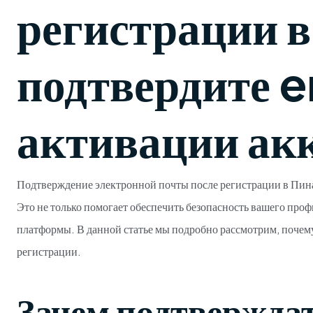
регистрации 
подтвердите e
активации ак
Подтверждение электронной почты после регистрации в Пина
Это не только помогает обеспечить безопасность вашего проф
платформы. В данной статье мы подробно рассмотрим, почему
регистрации.
Зачем подтвержда