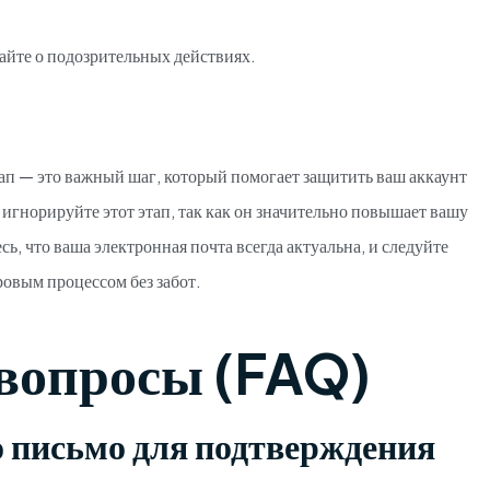
айте о подозрительных действиях.
п — это важный шаг, который помогает защитить ваш аккаунт
игнорируйте этот этап, так как он значительно повышает вашу
ь, что ваша электронная почта всегда актуальна, и следуйте
ровым процессом без забот.
 вопросы (FAQ)
ло письмо для подтверждения