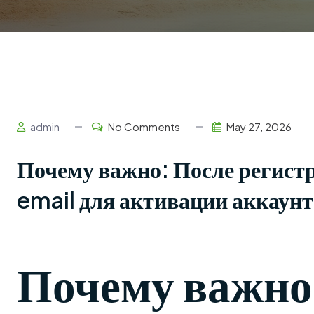
admin
No Comments
May 27, 2026
Почему важно: После регист
email для активации аккаунт
Почему важно