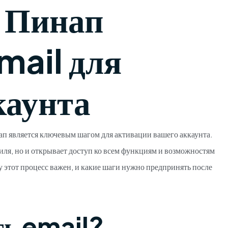
в Пинап
mail для
каунта
п является ключевым шагом для активации вашего аккаунта.
иля, но и открывает доступ ко всем функциям и возможностям
 этот процесс важен, и какие шаги нужно предпринять после
ть email?