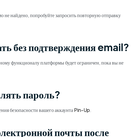
мо не найдено, попробуйте запросить повторную отправку
ать без подтверждения email?
лному функционалу платформы будет ограничен, пока вы не
влять пароль?
ения безопасности вашего аккаунта
Pin-Up
.
 электронной почты после