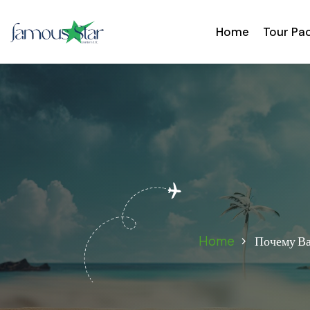
Home
Tour Pa
Home
Почему Ва