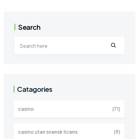
Search
Catagories
casino
(71)
casino utan svensk licens
(9)