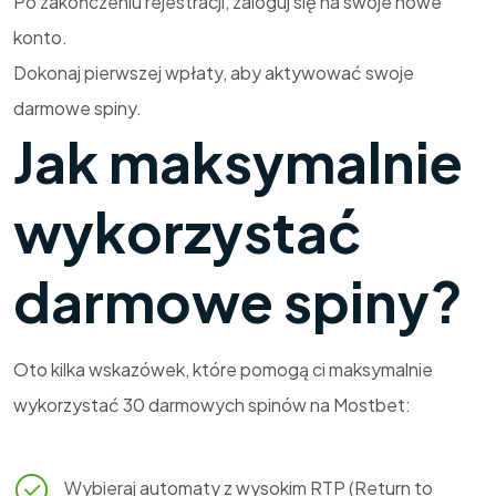
Po zakończeniu rejestracji, zaloguj się na swoje nowe
konto.
Dokonaj pierwszej wpłaty, aby aktywować swoje
darmowe spiny.
Jak maksymalnie
wykorzystać
darmowe spiny?
Oto kilka wskazówek, które pomogą ci maksymalnie
wykorzystać 30 darmowych spinów na Mostbet:
Wybieraj automaty z wysokim RTP (Return to