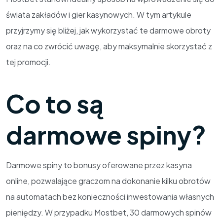
świata zakładów i gier kasynowych. W tym artykule
przyjrzymy się bliżej, jak wykorzystać te darmowe obroty
oraz na co zwrócić uwagę, aby maksymalnie skorzystać z
tej promocji.
Co to są
darmowe spiny?
Darmowe spiny to bonusy oferowane przez kasyna
online, pozwalające graczom na dokonanie kilku obrotów
na automatach bez konieczności inwestowania własnych
pieniędzy. W przypadku Mostbet, 30 darmowych spinów