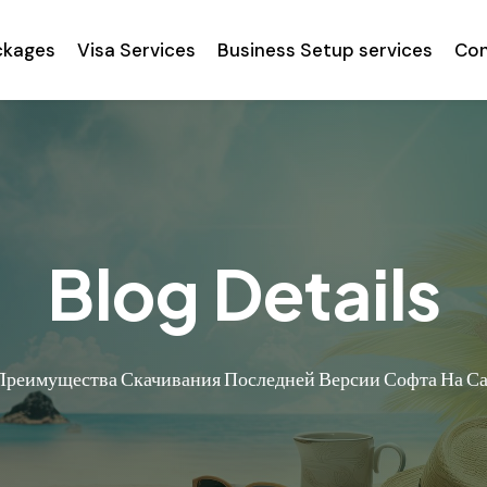
ckages
Visa Services
Business Setup services
Con
Blog Details
Преимущества Скачивания Последней Версии Софта На С