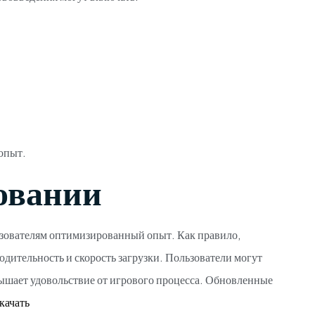
опыт.
зовании
ьзователям оптимизированный опыт. Как правило,
ительность и скорость загрузки. Пользователи могут
овышает удовольствие от игрового процесса. Обновленные
качать