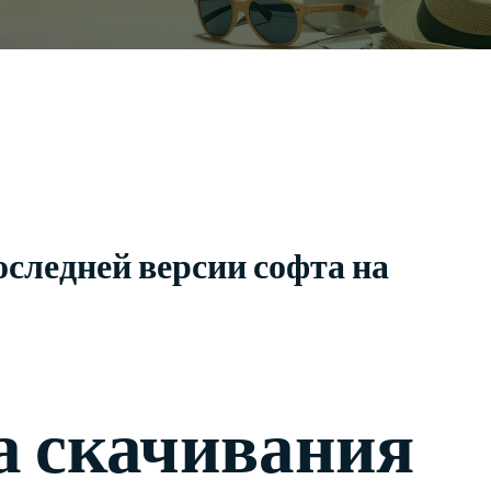
следней версии софта на
 скачивания