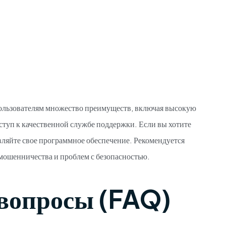
пользователям множество преимуществ, включая высокую
ступ к качественной службе поддержки. Если вы хотите
вляйте свое программное обеспечение. Рекомендуется
 мошенничества и проблем с безопасностью.
 вопросы (FAQ)