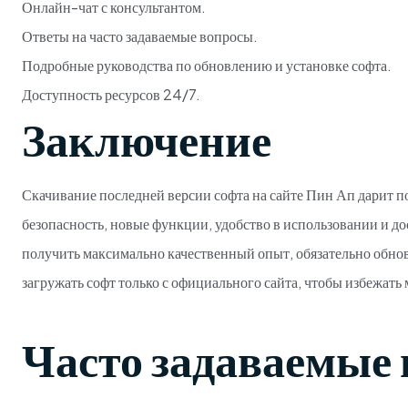
Онлайн-чат с консультантом.
Ответы на часто задаваемые вопросы.
Подробные руководства по обновлению и установке софта.
Доступность ресурсов 24/7.
Заключение
Скачивание последней версии софта на сайте Пин Ап дарит 
безопасность, новые функции, удобство в использовании и до
получить максимально качественный опыт, обязательно обно
загружать софт только с официального сайта, чтобы избежать
Часто задаваемые