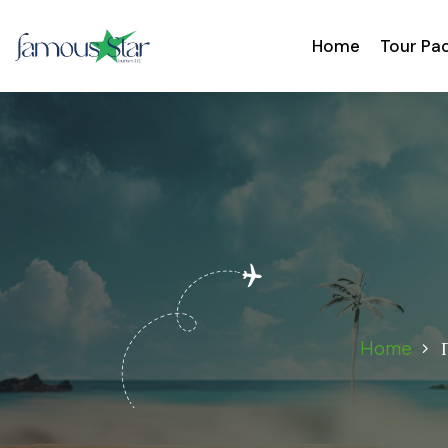
Home
Tour Pa
Home