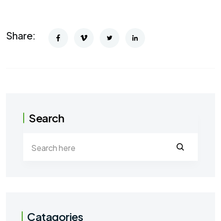
Share:
Search
Catagories