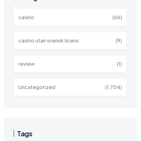
casino
(66)
casino utan svensk licens
(9)
review
(1)
Uncategorized
(1,704)
Tags