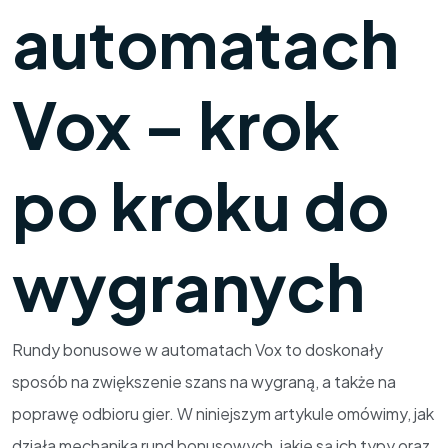
automatach
Vox – krok
po kroku do
wygranych
Rundy bonusowe w automatach Vox to doskonały
sposób na zwiększenie szans na wygraną, a także na
poprawę odbioru gier. W niniejszym artykule omówimy, jak
działa mechanika rund bonusowych, jakie są ich typy oraz