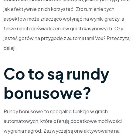
jak efektywnie z nich korzystać. Zrozumienie tych
aspektów może znacząco wpłynąć na wyniki graczy, a
także na ich doświadczenia w grach kasynowych. Czy
jesteś gotów na przygodę z automatami Vox? Przeczytaj
dalej!
Co to są rundy
bonusowe?
Rundy bonusowe to specjalne funkcje w grach
automatowych, które oferują dodatkowe możliwości
wygrania nagród. Zazwyczaj są one aktywowane na