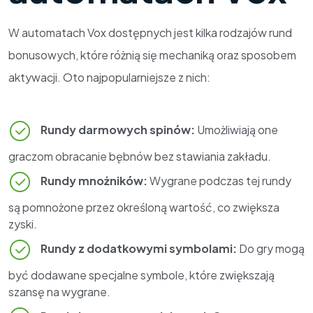
W automatach Vox dostępnych jest kilka rodzajów rund
bonusowych, które różnią się mechaniką oraz sposobem
aktywacji. Oto najpopularniejsze z nich:
Rundy darmowych spinów:
Umożliwiają one
graczom obracanie bębnów bez stawiania zakładu.
Rundy mnożników:
Wygrane podczas tej rundy
są pomnożone przez określoną wartość, co zwiększa
zyski.
Rundy z dodatkowymi symbolami:
Do gry mogą
być dodawane specjalne symbole, które zwiększają
szansę na wygrane.