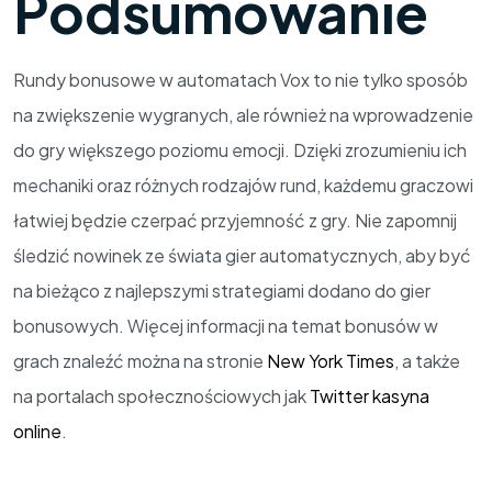
Podsumowanie
Rundy bonusowe w automatach Vox to nie tylko sposób
na zwiększenie wygranych, ale również na wprowadzenie
do gry większego poziomu emocji. Dzięki zrozumieniu ich
mechaniki oraz różnych rodzajów rund, każdemu graczowi
łatwiej będzie czerpać przyjemność z gry. Nie zapomnij
śledzić nowinek ze świata gier automatycznych, aby być
na bieżąco z najlepszymi strategiami dodano do gier
bonusowych. Więcej informacji na temat bonusów w
grach znaleźć można na stronie
New York Times
, a także
na portalach społecznościowych jak
Twitter
kasyna
online
.