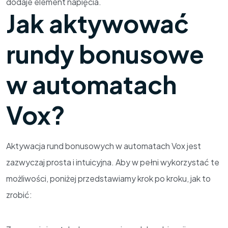
dodaje element napięcia.
Jak aktywować
rundy bonusowe
w automatach
Vox?
Aktywacja rund bonusowych w automatach Vox jest
zazwyczaj prosta i intuicyjna. Aby w pełni wykorzystać te
możliwości, poniżej przedstawiamy krok po kroku, jak to
zrobić: