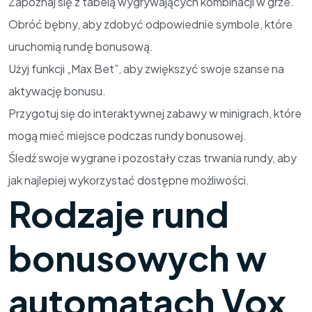
Zapoznaj się z tabelą wygrywających kombinacji w grze.
Obróć bębny, aby zdobyć odpowiednie symbole, które
uruchomią rundę bonusową.
Użyj funkcji „Max Bet”, aby zwiększyć swoje szanse na
aktywację bonusu.
Przygotuj się do interaktywnej zabawy w minigrach, które
mogą mieć miejsce podczas rundy bonusowej.
Śledź swoje wygrane i pozostały czas trwania rundy, aby
jak najlepiej wykorzystać dostępne możliwości.
Rodzaje rund
bonusowych w
automatach Vox