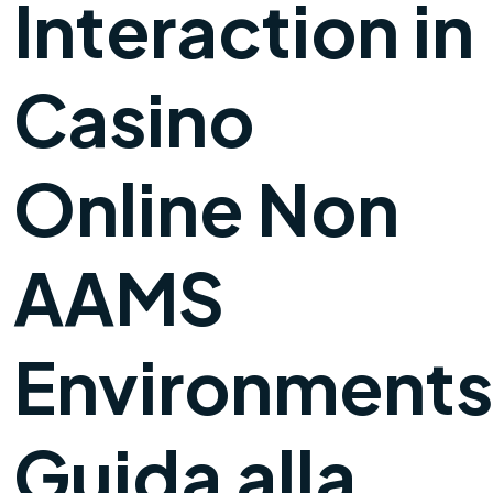
Interaction in
Casino
Online Non
AAMS
Environments
Guida alla