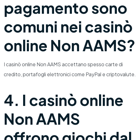
pagamento sono
comuni nei casinò
online Non AAMS?
I casinò online Non AAMS accettano spesso carte di
credito, portafogli elettronici come PayPal e criptovalute.
4. I casinò online
Non AAMS
offrono giochi dal