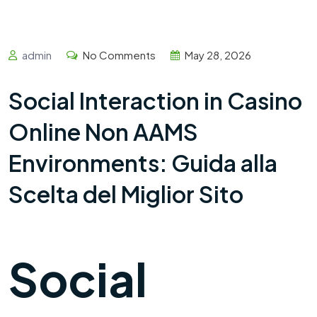
admin
No Comments
May 28, 2026
Social Interaction in Casino
Online Non AAMS
Environments: Guida alla
Scelta del Miglior Sito
Social