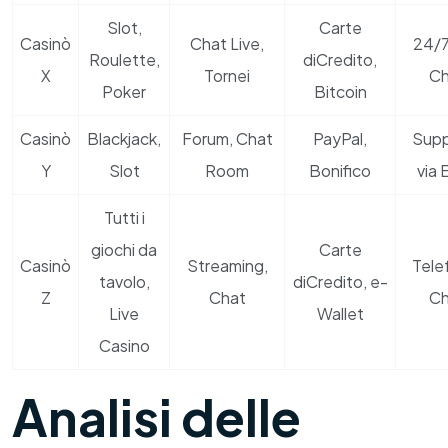
Slot,
Carte
Casinò
Chat Live,
24/7
Roulette,
diCredito,
X
Tornei
Ch
Poker
Bitcoin
Casinò
Blackjack,
Forum, Chat
PayPal,
Supp
Y
Slot
Room
Bonifico
via 
Tutti i
giochi da
Carte
Casinò
Streaming,
Tele
tavolo,
diCredito, e-
Z
Chat
Ch
Live
Wallet
Casino
Analisi delle