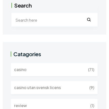
Search
Catagories
casino
(71)
casino utan svensk licens
(9)
review
(1)