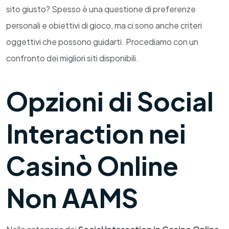
sito giusto? Spesso è una questione di preferenze
personali e obiettivi di gioco, ma ci sono anche criteri
oggettivi che possono guidarti. Procediamo con un
confronto dei migliori siti disponibili.
Opzioni di Social
Interaction nei
Casinò Online
Non AAMS