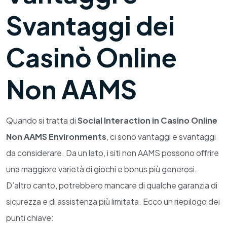
Svantaggi dei
Casinò Online
Non AAMS
Quando si tratta di
Social Interaction in Casino Online
Non AAMS Environments
, ci sono vantaggi e svantaggi
da considerare. Da un lato, i siti non AAMS possono offrire
una maggiore varietà di giochi e bonus più generosi.
D’altro canto, potrebbero mancare di qualche garanzia di
sicurezza e di assistenza più limitata. Ecco un riepilogo dei
punti chiave: