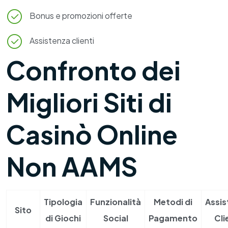
Bonus e promozioni offerte
Assistenza clienti
Confronto dei
Migliori Siti di
Casinò Online
Non AAMS
Tipologia
Funzionalità
Metodi di
Assis
Sito
di Giochi
Social
Pagamento
Cli