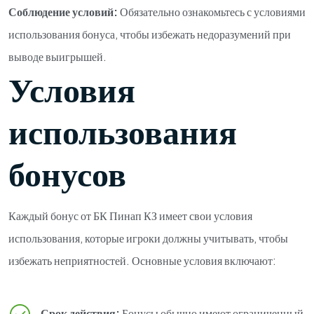
Соблюдение условий:
Обязательно ознакомьтесь с условиями
использования бонуса, чтобы избежать недоразумений при
выводе выигрышей.
Условия
использования
бонусов
Каждый бонус от БК Пинап КЗ имеет свои условия
использования, которые игроки должны учитывать, чтобы
избежать неприятностей. Основные условия включают:
Срок действия:
Бонусы обычно имеют ограниченный