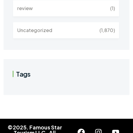
review
(1)
Uncategorized
(1,870)
Tags
©2025. Famous Star
Tourism LLC , All