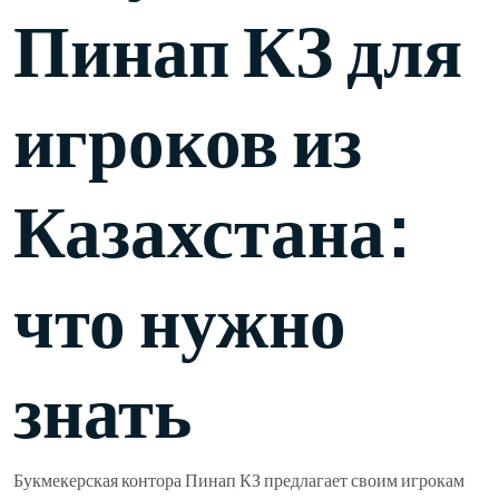
Пинап КЗ для
игроков из
Казахстана:
что нужно
знать
Букмекерская контора Пинап КЗ предлагает своим игрокам