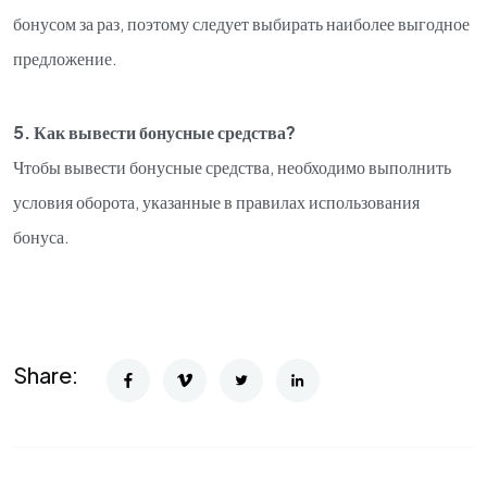
бонусом за раз, поэтому следует выбирать наиболее выгодное
предложение.
5. Как вывести бонусные средства?
Чтобы вывести бонусные средства, необходимо выполнить
условия оборота, указанные в правилах использования
бонуса.
Share: