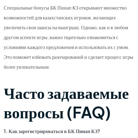
Специальные бонусы БК Пинап КЗ открывают множество
возможностей для казахстанских игроков, желающих
увеличить свои шансы на выигрыш. Однако, как и в любом
другом аспекте игры, важно тщательно ознакомиться с
условиями каждого предложения и использовать их с умом.
Это поможет избежать разочарований и сделает процесс игры
более увлекательным.
Часто задаваемые
вопросы (FAQ)
1. Как зарегистрироваться в БК Пинап КЗ?