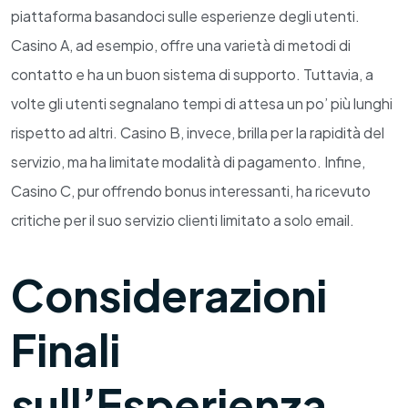
piattaforma basandoci sulle esperienze degli utenti.
Casino A, ad esempio, offre una varietà di metodi di
contatto e ha un buon sistema di supporto. Tuttavia, a
volte gli utenti segnalano tempi di attesa un po’ più lunghi
rispetto ad altri. Casino B, invece, brilla per la rapidità del
servizio, ma ha limitate modalità di pagamento. Infine,
Casino C, pur offrendo bonus interessanti, ha ricevuto
critiche per il suo servizio clienti limitato a solo email.
Considerazioni
Finali
sull’Esperienza