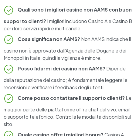
Quali sono i migliori casino non AAMS con buon
supporto clienti?
I migliori includono Casino A e Casino B
per i loro servizi rapidi e multicanale.
Cosa significa non AAMS?
Non AAMS indica che il
casino non è approvato dall’Agenzia delle Dogane e dei
Monopoli in Italia, quindi la vigilanza è minore.
Posso fidarmi dei casino non AAMS?
Dipende
dalla reputazione del casino; è fondamentale leggere le
recensioni e verificare i feedback degli utenti.
Come posso contattare il supporto clienti?
La
maggior parte delle piattaforme offre chat dal vivo, email
o supporto telefonico. Controlla le modalità disponibili sul
sito.
Quale casino offre i migliori bonus?
Casino A