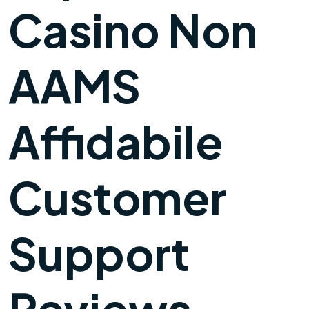
Casino Non
AAMS
Affidabile
Customer
Support
Reviews