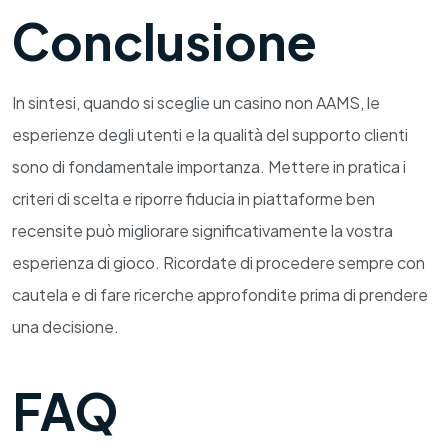
Conclusione
In sintesi, quando si sceglie un casino non AAMS, le
esperienze degli utenti e la qualità del supporto clienti
sono di fondamentale importanza. Mettere in pratica i
criteri di scelta e riporre fiducia in piattaforme ben
recensite può migliorare significativamente la vostra
esperienza di gioco. Ricordate di procedere sempre con
cautela e di fare ricerche approfondite prima di prendere
una decisione.
FAQ