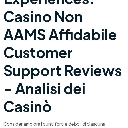
Casino Non
AAMS Affidabile
Customer
Support Reviews
– Analisi dei
Casinò
Consideriamo ora i punti forti e deboli di ciascuna