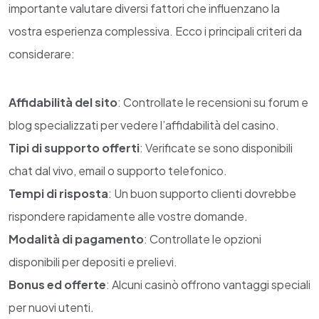
importante valutare diversi fattori che influenzano la
vostra esperienza complessiva. Ecco i principali criteri da
considerare:
Affidabilità del sito
: Controllate le recensioni su forum e
blog specializzati per vedere l’affidabilità del casino.
Tipi di supporto offerti
: Verificate se sono disponibili
chat dal vivo, email o supporto telefonico.
Tempi di risposta
: Un buon supporto clienti dovrebbe
rispondere rapidamente alle vostre domande.
Modalità di pagamento
: Controllate le opzioni
disponibili per depositi e prelievi.
Bonus ed offerte
: Alcuni casinò offrono vantaggi speciali
per nuovi utenti.