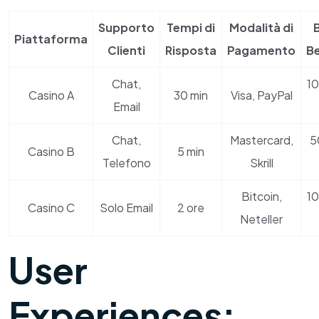
Supporto
Tempi di
Modalità di
Piattaforma
Clienti
Risposta
Pagamento
B
Chat,
10
Casino A
30 min
Visa, PayPal
Email
Chat,
Mastercard,
5
Casino B
5 min
Telefono
Skrill
Bitcoin,
10
Casino C
Solo Email
2 ore
Neteller
User
Experiences: