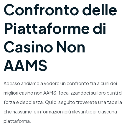
Confronto delle
Piattaforme di
Casino Non
AAMS
Adesso andiamo a vedere un confronto tra alcuni dei
migliori casino non AAMS, focalizzandoci sui loro punti di
forza e debolezza. Qui di seguito troverete una tabella
che riassume le informazioni più rilevanti per ciascuna
piattaforma.