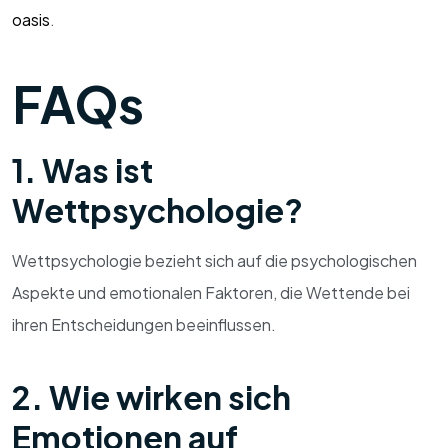
oasis
.
FAQs
1. Was ist
Wettpsychologie?
Wettpsychologie bezieht sich auf die psychologischen
Aspekte und emotionalen Faktoren, die Wettende bei
ihren Entscheidungen beeinflussen.
2. Wie wirken sich
Emotionen auf