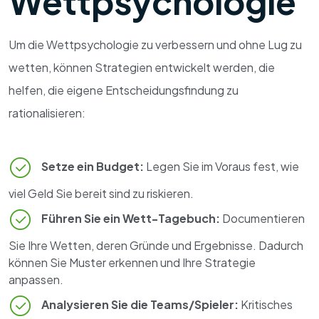
Wettpsychologie
Um die Wettpsychologie zu verbessern und ohne Lug zu
wetten, können Strategien entwickelt werden, die
helfen, die eigene Entscheidungsfindung zu
rationalisieren:
Setze ein Budget:
Legen Sie im Voraus fest, wie
viel Geld Sie bereit sind zu riskieren.
Führen Sie ein Wett-Tagebuch:
Documentieren
Sie Ihre Wetten, deren Gründe und Ergebnisse. Dadurch
können Sie Muster erkennen und Ihre Strategie
anpassen.
Analysieren Sie die Teams/Spieler:
Kritisches