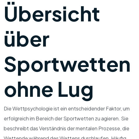
Übersicht
über
Sportwetten
ohne Lug
Die Wettpsychologie ist ein entscheidender Faktor, um
erfolgreich im Bereich der Sportwetten zu agieren. Sie
beschreibt das Verständnis der mentalen Prozesse, die
Wettende während des Wettens durchlaufen. Häufig