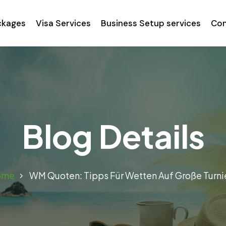
ckages
Visa Services
Business Setup services
Con
Blog Details
ome
WM Quoten: Tipps Für Wetten Auf Große Turni