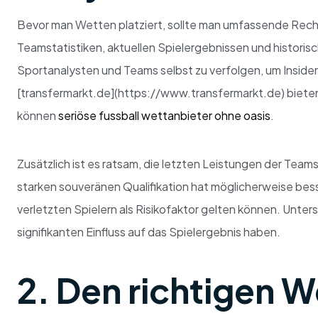
Bevor man Wetten platziert, sollte man umfassende Rech
Teamstatistiken, aktuellen Spielergebnissen und historisc
Sportanalysten und Teams selbst zu verfolgen, um Inside
[transfermarkt.de](https://www.transfermarkt.de) bieten
können
seriöse fussball wettanbieter ohne oasis
.
Zusätzlich ist es ratsam, die letzten Leistungen der Teams
starken souveränen Qualifikation hat möglicherweise be
verletzten Spielern als Risikofaktor gelten können. Unters
signifikanten Einfluss auf das Spielergebnis haben.
2. Den richtigen 