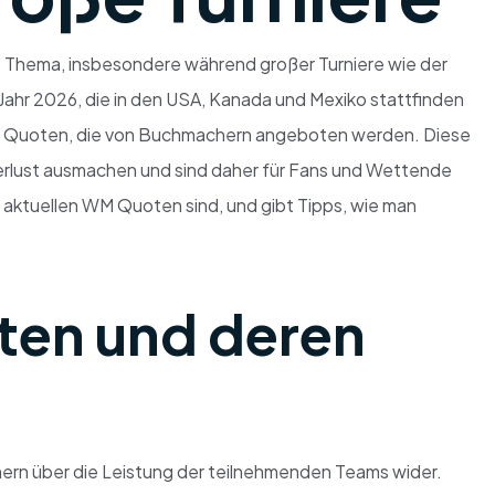
es Thema, insbesondere während großer Turniere wie der
ahr 2026, die in den USA, Kanada und Mexiko stattfinden
den Quoten, die von Buchmachern angeboten werden. Diese
rlust ausmachen und sind daher für Fans und Wettende
 aktuellen WM Quoten sind, und gibt Tipps, wie man
ten und deren
rn über die Leistung der teilnehmenden Teams wider.