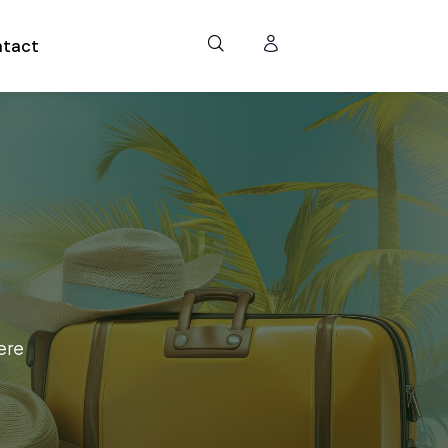
tact
ere