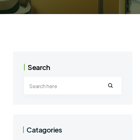
Search
Catagories