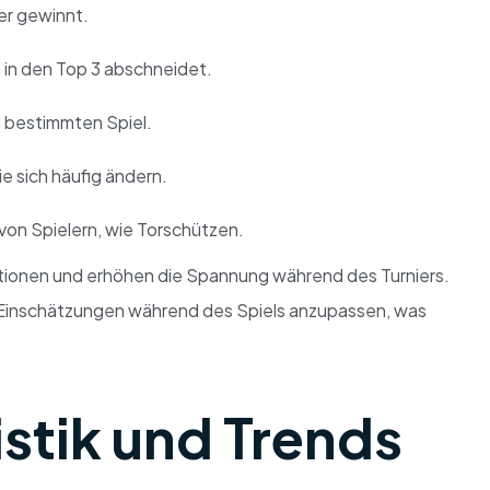
er gewinnt.
in den Top 3 abschneidet.
m bestimmten Spiel.
e sich häufig ändern.
von Spielern, wie Torschützen.
tionen und erhöhen die Spannung während des Turniers.
e Einschätzungen während des Spiels anzupassen, was
istik und Trends