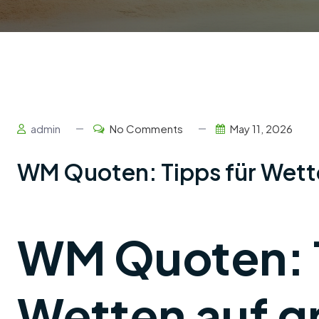
admin
No Comments
May 11, 2026
WM Quoten: Tipps für Wette
WM Quoten: T
Wetten auf g